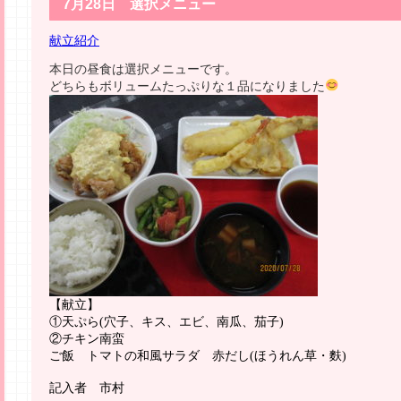
7月28日 選択メニュー
献立紹介
本日の昼食は選択メニューです。
どちらもボリュームたっぷりな１品になりました
【献立】
①天ぷら
(
穴子、キス、エビ、南瓜、茄子
)
②チキン南蛮
ご飯 トマトの和風サラダ 赤だし
(
ほうれん草・麩
)
記入者 市村