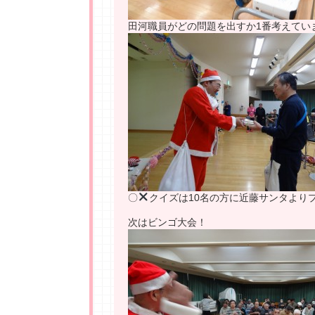
田河職員がどの問題を出すか1番考えてい
〇
クイズは10名の方に近藤サンタより
次はビンゴ大会！