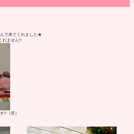
んで来てくれました★
れません!!
!!（笑）