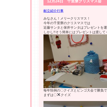
12月24日 千里寮クリスマス会
献立紹介
行事
みなさん！メリークリスマス！
今年の千里寮のクリスマスでは
近藤サンタと保井サンタはプレゼントを運
しかし!!そう簡単にはプレゼントは渡してく
毎年恒例の〇クイズとビンゴ大会で勝負です
まずは〇
クイズ